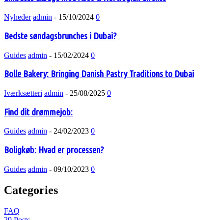
Nyheder
admin
-
15/10/2024
0
Bedste søndagsbrunches i Dubai?
Guides
admin
-
15/02/2024
0
Bolle Bakery: Bringing Danish Pastry Traditions to Dubai
Iværksætteri
admin
-
25/08/2025
0
Find dit drømmejob:
Guides
admin
-
24/02/2023
0
Boligkøb: Hvad er processen?
Guides
admin
-
09/10/2023
0
Categories
FAQ
29 Posts