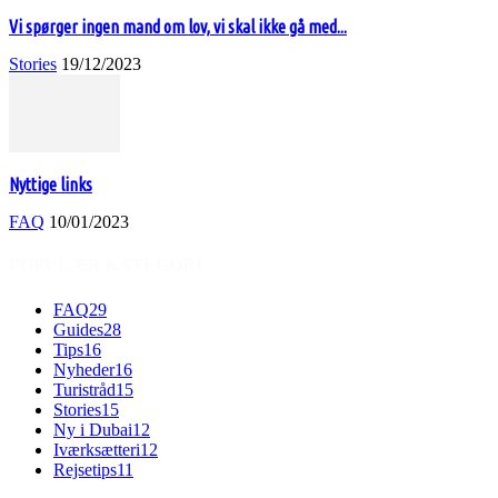
Vi spørger ingen mand om lov, vi skal ikke gå med...
Stories
19/12/2023
Nyttige links
FAQ
10/01/2023
POPULÆR KATEGORI
FAQ
29
Guides
28
Tips
16
Nyheder
16
Turistråd
15
Stories
15
Ny i Dubai
12
Iværksætteri
12
Rejsetips
11