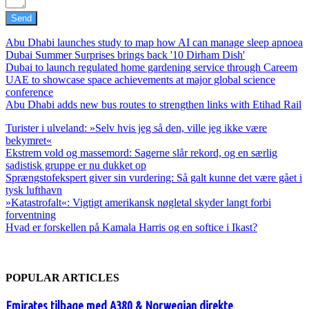
Send
Abu Dhabi launches study to map how AI can manage sleep apnoea
Dubai Summer Surprises brings back '10 Dirham Dish'
Dubai to launch regulated home gardening service through Careem
UAE to showcase space achievements at major global science
conference
Abu Dhabi adds new bus routes to strengthen links with Etihad Rail
Turister i ulveland: »Selv hvis jeg så den, ville jeg ikke være
bekymret«
Ekstrem vold og massemord: Sagerne slår rekord, og en særlig
sadistisk gruppe er nu dukket op
Sprængstofekspert giver sin vurdering: Så galt kunne det være gået i
tysk lufthavn
»Katastrofalt«: Vigtigt amerikansk nøgletal skyder langt forbi
forventning
Hvad er forskellen på Kamala Harris og en softice i Ikast?
POPULAR ARTICLES
Emirates tilbage med A380 & Norwegian direkte