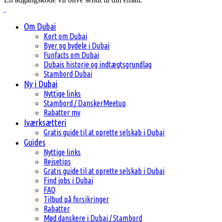
Om Dubai
Kort om Dubai
Byer og bydele i Dubai
Funfacts om Dubai
Dubais historie og indtægtsgrundlag
Stambord Dubai
Ny i Dubai
Nyttige links
Stambord / DanskerMeetup
Rabatter mv
Iværksætteri
Gratis guide til at oprette selskab i Dubai
Guides
Nyttige links
Rejsetips
Gratis guide til at oprette selskab i Dubai
Find jobs i Dubai
FAQ
Tilbud på forsikringer
Rabatter
Mød danskere i Dubai / Stambord