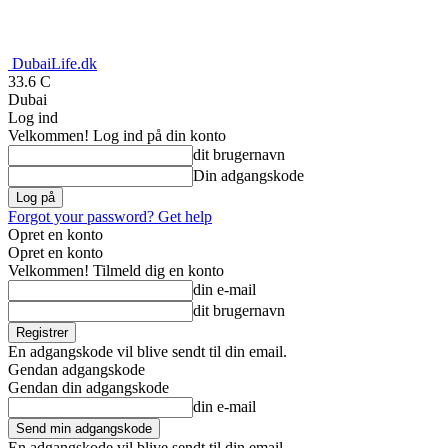
DubaiLife.dk
33.6
C
Dubai
Log ind
Velkommen! Log ind på din konto
dit brugernavn
Din adgangskode
Forgot your password? Get help
Opret en konto
Opret en konto
Velkommen! Tilmeld dig en konto
din e-mail
dit brugernavn
En adgangskode vil blive sendt til din email.
Gendan adgangskode
Gendan din adgangskode
din e-mail
En adgangskode vil blive sendt til din email.