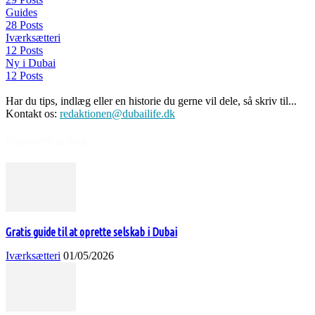
Guides
28 Posts
Iværksætteri
12 Posts
Ny i Dubai
12 Posts
Har du tips, indlæg eller en historie du gerne vil dele, så skriv til...
Kontakt os:
redaktionen@dubailife.dk
Populære indlæg
Gratis guide til at oprette selskab i Dubai
Iværksætteri
01/05/2026