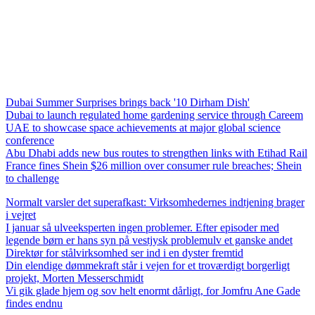
Dubai Summer Surprises brings back '10 Dirham Dish'
Dubai to launch regulated home gardening service through Careem
UAE to showcase space achievements at major global science
conference
Abu Dhabi adds new bus routes to strengthen links with Etihad Rail
France fines Shein $26 million over consumer rule breaches; Shein
to challenge
Normalt varsler det superafkast: Virksomhedernes indtjening brager
i vejret
I januar så ulveeksperten ingen problemer. Efter episoder med
legende børn er hans syn på vestjysk problemulv et ganske andet
Direktør for stålvirksomhed ser ind i en dyster fremtid
Din elendige dømmekraft står i vejen for et troværdigt borgerligt
projekt, Morten Messerschmidt
Vi gik glade hjem og sov helt enormt dårligt, for Jomfru Ane Gade
findes endnu