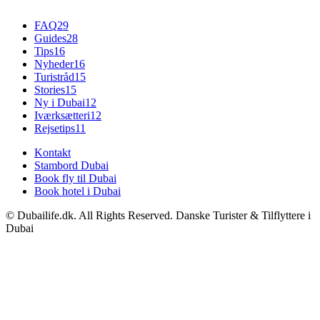
FAQ
29
Guides
28
Tips
16
Nyheder
16
Turistråd
15
Stories
15
Ny i Dubai
12
Iværksætteri
12
Rejsetips
11
Kontakt
Stambord Dubai
Book fly til Dubai
Book hotel i Dubai
© Dubailife.dk. All Rights Reserved. Danske Turister & Tilflyttere i
Dubai