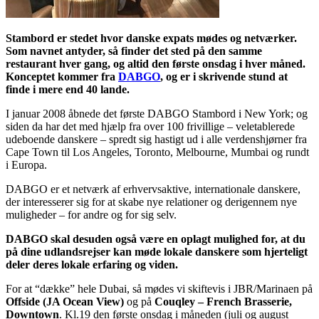
Stambord er stedet hvor danske expats mødes og netværker.
Som navnet antyder, så finder det sted på den samme
restaurant hver gang, og altid den første onsdag i hver måned.
Konceptet kommer fra
DABGO
, og er i skrivende stund at
finde i mere end 40 lande.
I januar 2008 åbnede det første DABGO Stambord i New York; og
siden da har det med hjælp fra over 100 frivillige – veletablerede
udeboende danskere – spredt sig hastigt ud i alle verdenshjørner fra
Cape Town til Los Angeles, Toronto, Melbourne, Mumbai og rundt
i Europa.
DABGO er et netværk af erhvervsaktive, internationale danskere,
der interesserer sig for at skabe nye relationer og derigennem nye
muligheder – for andre og for sig selv.
DABGO skal desuden også være en oplagt mulighed for, at du
på dine udlandsrejser kan møde lokale danskere som hjerteligt
deler deres lokale erfaring og viden.
For at “dække” hele Dubai, så mødes vi skiftevis i JBR/Marinaen på
Offside (JA Ocean View)
og på
Couqley – French Brasserie,
Downtown
. Kl.19 den første onsdag i måneden (juli og august