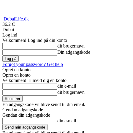
DubaiLife.dk
36.2
C
Dubai
Log ind
Velkommen! Log ind på din konto
dit brugernavn
Din adgangskode
Forgot your password? Get help
Opret en konto
Opret en konto
Velkommen! Tilmeld dig en konto
din e-mail
dit brugernavn
En adgangskode vil blive sendt til din email.
Gendan adgangskode
Gendan din adgangskode
din e-mail
En adgangskode vil blive sendt til din email.