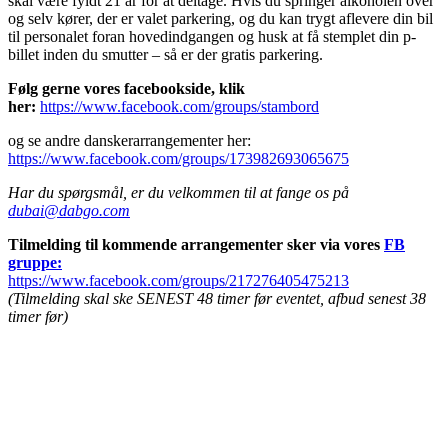
skal være fyldt 21 år for at deltage. Hvis du springer alkoholen over
og selv kører, der er valet parkering, og du kan trygt aflevere din bil
til personalet foran hovedindgangen og husk at få stemplet din p-
billet inden du smutter – så er der gratis parkering.
Følg gerne vores facebookside, klik
her:
https://www.facebook.com/groups/stambord
og se andre danskerarrangementer her:
https://www.facebook.com/groups/173982693065675
Har du spørgsmål, er du velkommen til at fange os på
dubai@dabgo.com
Tilmelding til kommende arrangementer sker via vores
FB
gruppe:
https://www.facebook.com/groups/217276405475213
(Tilmelding skal ske SENEST 48 timer før eventet, afbud senest 38
timer før)