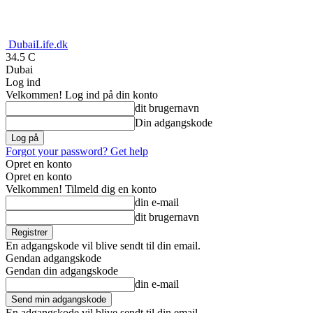
DubaiLife.dk
34.5
C
Dubai
Log ind
Velkommen! Log ind på din konto
dit brugernavn
Din adgangskode
Forgot your password? Get help
Opret en konto
Opret en konto
Velkommen! Tilmeld dig en konto
din e-mail
dit brugernavn
En adgangskode vil blive sendt til din email.
Gendan adgangskode
Gendan din adgangskode
din e-mail
En adgangskode vil blive sendt til din email.