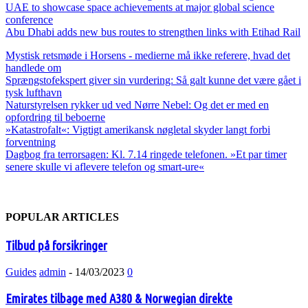
UAE to showcase space achievements at major global science
conference
Abu Dhabi adds new bus routes to strengthen links with Etihad Rail
Mystisk retsmøde i Horsens - medierne må ikke referere, hvad det
handlede om
Sprængstofekspert giver sin vurdering: Så galt kunne det være gået i
tysk lufthavn
Naturstyrelsen rykker ud ved Nørre Nebel: Og det er med en
opfordring til beboerne
»Katastrofalt«: Vigtigt amerikansk nøgletal skyder langt forbi
forventning
Dagbog fra terrorsagen: Kl. 7.14 ringede telefonen. »Et par timer
senere skulle vi aflevere telefon og smart-ure«
POPULAR ARTICLES
Tilbud på forsikringer
Guides
admin
-
14/03/2023
0
Emirates tilbage med A380 & Norwegian direkte