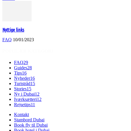
Nyttige links
FAQ
10/01/2023
POPULÆR KATEGORI
FAQ
29
Guides
28
Tips
16
Nyheder
16
Turistråd
15
Stories
15
Ny i Dubai
12
Iværksætteri
12
Rejsetips
11
Kontakt
Stambord Dubai
Book fly til Dubai
Book hotel i Dubai