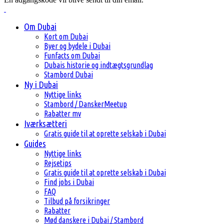
Om Dubai
Kort om Dubai
Byer og bydele i Dubai
Funfacts om Dubai
Dubais historie og indtægtsgrundlag
Stambord Dubai
Ny i Dubai
Nyttige links
Stambord / DanskerMeetup
Rabatter mv
Iværksætteri
Gratis guide til at oprette selskab i Dubai
Guides
Nyttige links
Rejsetips
Gratis guide til at oprette selskab i Dubai
Find jobs i Dubai
FAQ
Tilbud på forsikringer
Rabatter
Mød danskere i Dubai / Stambord