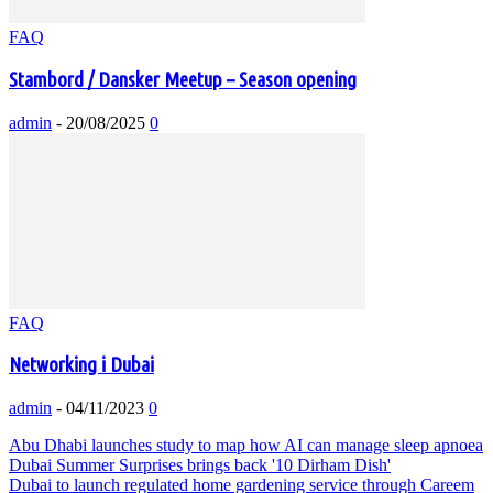
FAQ
Stambord / Dansker Meetup – Season opening
admin
-
20/08/2025
0
FAQ
Networking i Dubai
admin
-
04/11/2023
0
Abu Dhabi launches study to map how AI can manage sleep apnoea
Dubai Summer Surprises brings back '10 Dirham Dish'
Dubai to launch regulated home gardening service through Careem