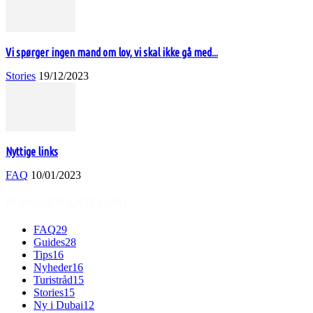
Vi spørger ingen mand om lov, vi skal ikke gå med...
Stories
19/12/2023
Nyttige links
FAQ
10/01/2023
POPULÆR KATEGORI
FAQ
29
Guides
28
Tips
16
Nyheder
16
Turistråd
15
Stories
15
Ny i Dubai
12