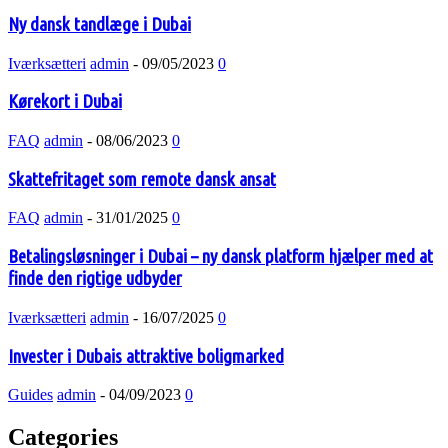
Ny dansk tandlæge i Dubai
Iværksætteri
admin
-
09/05/2023
0
Kørekort i Dubai
FAQ
admin
-
08/06/2023
0
Skattefritaget som remote dansk ansat
FAQ
admin
-
31/01/2025
0
Betalingsløsninger i Dubai – ny dansk platform hjælper med at
finde den rigtige udbyder
Iværksætteri
admin
-
16/07/2025
0
Invester i Dubais attraktive boligmarked
Guides
admin
-
04/09/2023
0
Categories