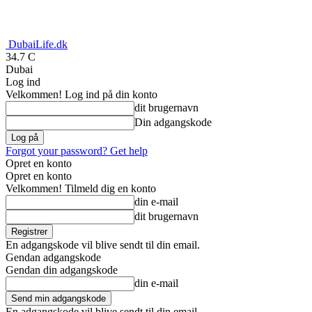
DubaiLife.dk
34.7
C
Dubai
Log ind
Velkommen! Log ind på din konto
dit brugernavn
Din adgangskode
Forgot your password? Get help
Opret en konto
Opret en konto
Velkommen! Tilmeld dig en konto
din e-mail
dit brugernavn
En adgangskode vil blive sendt til din email.
Gendan adgangskode
Gendan din adgangskode
din e-mail
En adgangskode vil blive sendt til din email.