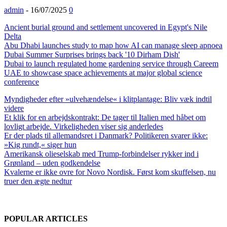
admin
-
16/07/2025
0
Ancient burial ground and settlement uncovered in Egypt's Nile
Delta
Abu Dhabi launches study to map how AI can manage sleep apnoea
Dubai Summer Surprises brings back '10 Dirham Dish'
Dubai to launch regulated home gardening service through Careem
UAE to showcase space achievements at major global science
conference
Myndigheder efter »ulvehændelse« i klitplantage: Bliv væk indtil
videre
Et klik for en arbejdskontrakt: De tager til Italien med håbet om
lovligt arbejde. Virkeligheden viser sig anderledes
Er der plads til allemandsret i Danmark? Politikeren svarer ikke:
»Kig rundt,« siger hun
Amerikansk olieselskab med Trump-forbindelser rykker ind i
Grønland – uden godkendelse
Kvalerne er ikke ovre for Novo Nordisk. Først kom skuffelsen, nu
truer den ægte nedtur
POPULAR ARTICLES