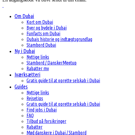
Om Dubai
Kort om Dubai
Byer og bydele i Dubai
Funfacts om Dubai
Dubais historie og indtægtsgrundlag
Stambord Dubai
Ny i Dubai
Nyttige links
Stambord / DanskerMeetup
Rabatter mv
Iværksætteri
Gratis guide til at oprette selskab i Dubai
Guides
Nyttige links
Rejsetips
Gratis guide til at oprette selskab i Dubai
Find jobs i Dubai
FAQ
Tilbud på forsikringer
Rabatter
Mød danskere i Dubai / Stambord