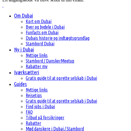
Om Dubai
Kort om Dubai
Byer og bydele i Dubai
Funfacts om Dubai
Dubais historie og indtægtsgrundlag
Stambord Dubai
Ny i Dubai
Nyttige links
Stambord / DanskerMeetup
Rabatter mv
Iværksætteri
Gratis guide til at oprette selskab i Dubai
Guides
Nyttige links
Rejsetips
Gratis guide til at oprette selskab i Dubai
Find jobs i Dubai
FAQ
Tilbud på forsikringer
Rabatter
Mød danskere i Dubai / Stambord