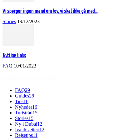
Vi spørger ingen mand om lov, vi skal ikke gå med...
Stories
19/12/2023
Nyttige links
FAQ
10/01/2023
POPULÆR KATEGORI
FAQ
29
Guides
28
Tips
16
Nyheder
16
Turistråd
15
Stories
15
Ny i Dubai
12
Iværksætteri
12
Rejsetips
11