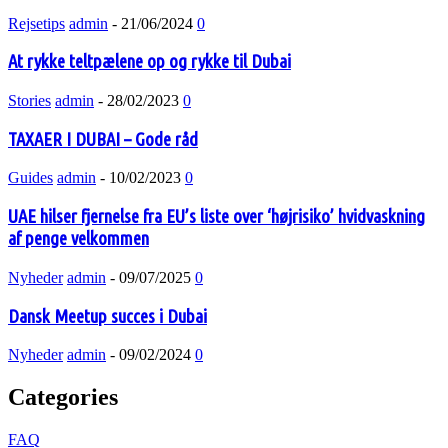
Rejsetips
admin
-
21/06/2024
0
At rykke teltpælene op og rykke til Dubai
Stories
admin
-
28/02/2023
0
TAXAER I DUBAI – Gode råd
Guides
admin
-
10/02/2023
0
UAE hilser fjernelse fra EU’s liste over ‘højrisiko’ hvidvaskning
af penge velkommen
Nyheder
admin
-
09/07/2025
0
Dansk Meetup succes i Dubai
Nyheder
admin
-
09/02/2024
0
Categories
FAQ