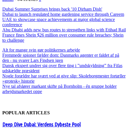
Dubai Summer Surprises brings back '10 Dirham Dish'
Dubai to launch regulated home gardening service through Careem
UAE to showcase space achievements at major global science
conference
Abu Dhabi adds new bus routes to strengthen links with Etihad Rail
France fines Shein $26 million over consumer rule breaches; Shein
to challenge
Alt for mange svin gør politikernes arbejde
Fremmede spioner fælder dom: Danmarks agenter er faldet af på
den - nu svarer Lars Findsen igen
Dansk ekspert undrer sig over flere ting i ”undskyldning” fra Fifas
udskældte præsident
Nogle forældre har svært ved at give slip: Skoleborgmester fortæller
»grotesk« historie
Nye tal afslører markant skifte på Bornholm - én gruppe holder
arbejdsmarkedet oppe
POPULAR ARTICLES
Deep Dive Dubai: Verdens Dybeste Pool