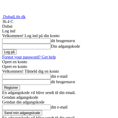
DubaiLife.dk
36.4
C
Dubai
Log ind
Velkommen! Log ind på din konto
dit brugernavn
Din adgangskode
Forgot your password? Get help
Opret en konto
Opret en konto
Velkommen! Tilmeld dig en konto
din e-mail
dit brugernavn
En adgangskode vil blive sendt til din email.
Gendan adgangskode
Gendan din adgangskode
din e-mail
En adgangskode vil blive sendt til din email.