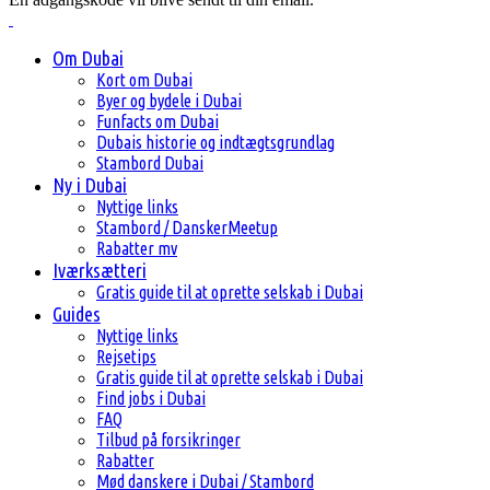
Om Dubai
Kort om Dubai
Byer og bydele i Dubai
Funfacts om Dubai
Dubais historie og indtægtsgrundlag
Stambord Dubai
Ny i Dubai
Nyttige links
Stambord / DanskerMeetup
Rabatter mv
Iværksætteri
Gratis guide til at oprette selskab i Dubai
Guides
Nyttige links
Rejsetips
Gratis guide til at oprette selskab i Dubai
Find jobs i Dubai
FAQ
Tilbud på forsikringer
Rabatter
Mød danskere i Dubai / Stambord