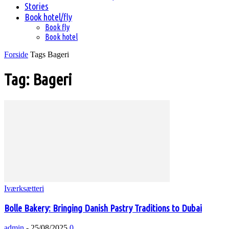
Stories
Book hotel/fly
Book fly
Book hotel
Forside
Tags
Bageri
Tag: Bageri
Iværksætteri
Bolle Bakery: Bringing Danish Pastry Traditions to Dubai
admin
-
25/08/2025
0