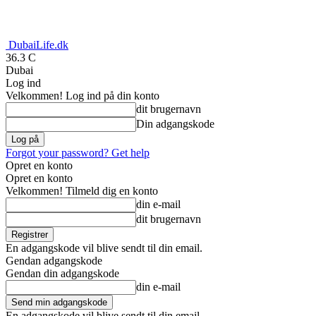
DubaiLife.dk
36.3
C
Dubai
Log ind
Velkommen! Log ind på din konto
dit brugernavn
Din adgangskode
Forgot your password? Get help
Opret en konto
Opret en konto
Velkommen! Tilmeld dig en konto
din e-mail
dit brugernavn
En adgangskode vil blive sendt til din email.
Gendan adgangskode
Gendan din adgangskode
din e-mail
En adgangskode vil blive sendt til din email.