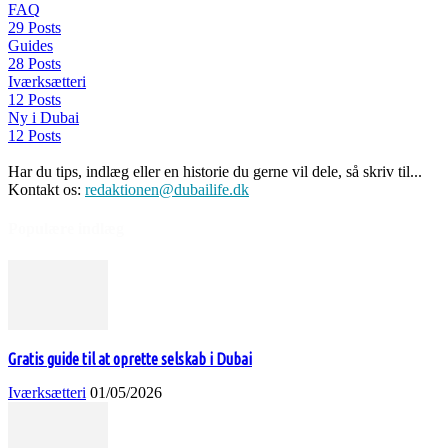
FAQ
29 Posts
Guides
28 Posts
Iværksætteri
12 Posts
Ny i Dubai
12 Posts
Har du tips, indlæg eller en historie du gerne vil dele, så skriv til...
Kontakt os:
redaktionen@dubailife.dk
Populære indlæg
Gratis guide til at oprette selskab i Dubai
Iværksætteri
01/05/2026