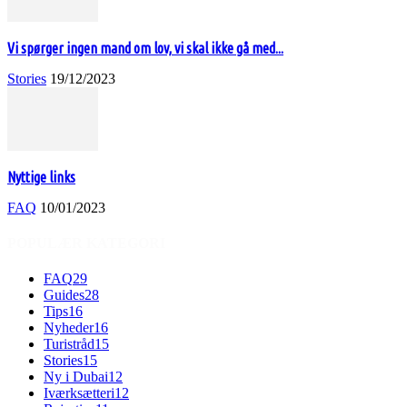
Vi spørger ingen mand om lov, vi skal ikke gå med...
Stories
19/12/2023
Nyttige links
FAQ
10/01/2023
POPULÆR KATEGORI
FAQ
29
Guides
28
Tips
16
Nyheder
16
Turistråd
15
Stories
15
Ny i Dubai
12
Iværksætteri
12