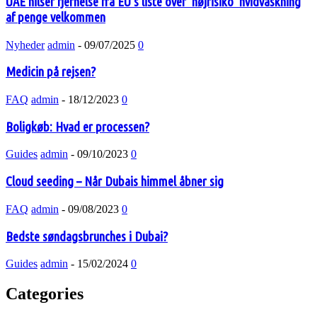
UAE hilser fjernelse fra EU’s liste over ‘højrisiko’ hvidvaskning
af penge velkommen
Nyheder
admin
-
09/07/2025
0
Medicin på rejsen?
FAQ
admin
-
18/12/2023
0
Boligkøb: Hvad er processen?
Guides
admin
-
09/10/2023
0
Cloud seeding – Når Dubais himmel åbner sig
FAQ
admin
-
09/08/2023
0
Bedste søndagsbrunches i Dubai?
Guides
admin
-
15/02/2024
0
Categories