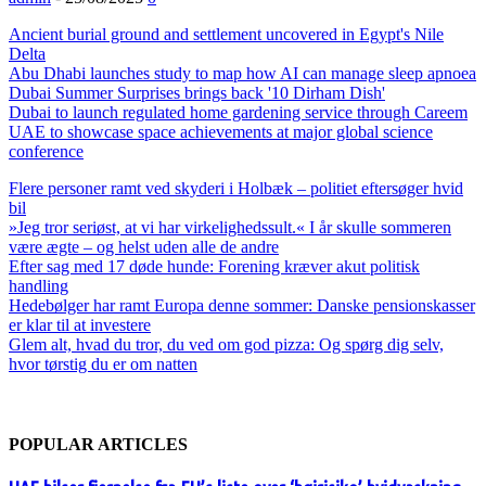
Ancient burial ground and settlement uncovered in Egypt's Nile
Delta
Abu Dhabi launches study to map how AI can manage sleep apnoea
Dubai Summer Surprises brings back '10 Dirham Dish'
Dubai to launch regulated home gardening service through Careem
UAE to showcase space achievements at major global science
conference
Flere personer ramt ved skyderi i Holbæk – politiet eftersøger hvid
bil
»Jeg tror seriøst, at vi har virkelighedssult.« I år skulle sommeren
være ægte – og helst uden alle de andre
Efter sag med 17 døde hunde: Forening kræver akut politisk
handling
Hedebølger har ramt Europa denne sommer: Danske pensionskasser
er klar til at investere
Glem alt, hvad du tror, du ved om god pizza: Og spørg dig selv,
hvor tørstig du er om natten
POPULAR ARTICLES