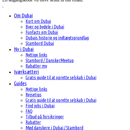
Om Dubai
Kort om Dubai
Byer og bydele i Dubai
Funfacts om Dubai
Dubais historie og indtægtsgrundlag
Stambord Dubai
Ny i Dubai
Nyttige links
Stambord / DanskerMeetup
Rabatter mv
Iværksætteri
Gratis guide til at oprette selskab i Dubai
Guides
Nyttige links
Rejsetips
Gratis guide til at oprette selskab i Dubai
Find jobs i Dubai
FAQ
Tilbud på forsikringer
Rabatter
Mød danskere i Dubai / Stambord