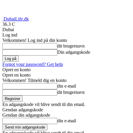
DubaiLife.dk
36.3
C
Dubai
Log ind
Velkommen! Log ind på din konto
dit brugernavn
Din adgangskode
Forgot your password? Get help
Opret en konto
Opret en konto
Velkommen! Tilmeld dig en konto
din e-mail
dit brugernavn
En adgangskode vil blive sendt til din email.
Gendan adgangskode
Gendan din adgangskode
din e-mail
En adgangskode vil blive sendt til din email.