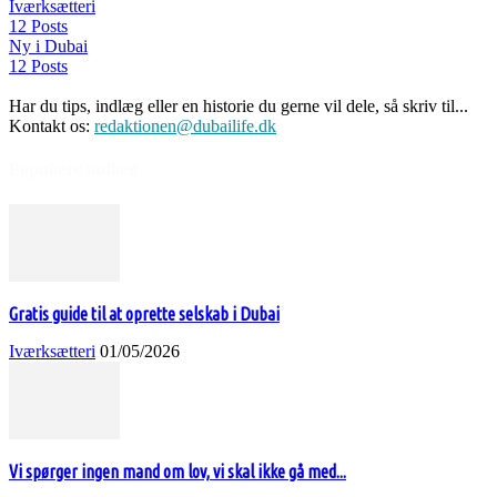
Iværksætteri
12 Posts
Ny i Dubai
12 Posts
Har du tips, indlæg eller en historie du gerne vil dele, så skriv til...
Kontakt os:
redaktionen@dubailife.dk
Populære indlæg
Gratis guide til at oprette selskab i Dubai
Iværksætteri
01/05/2026
Vi spørger ingen mand om lov, vi skal ikke gå med...