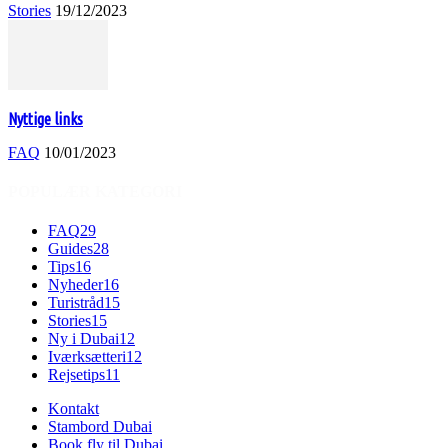
Stories
19/12/2023
Nyttige links
FAQ
10/01/2023
POPULÆR KATEGORI
FAQ
29
Guides
28
Tips
16
Nyheder
16
Turistråd
15
Stories
15
Ny i Dubai
12
Iværksætteri
12
Rejsetips
11
Kontakt
Stambord Dubai
Book fly til Dubai