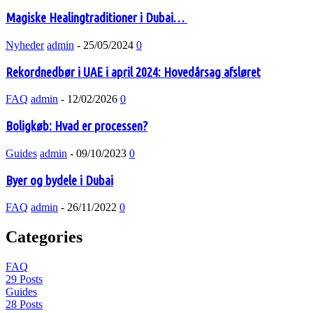
Magiske Healingtraditioner i Dubai…
Nyheder
admin
-
25/05/2024
0
Rekordnedbør i UAE i april 2024: Hovedårsag afsløret
FAQ
admin
-
12/02/2026
0
Boligkøb: Hvad er processen?
Guides
admin
-
09/10/2023
0
Byer og bydele i Dubai
FAQ
admin
-
26/11/2022
0
Categories
FAQ
29 Posts
Guides
28 Posts