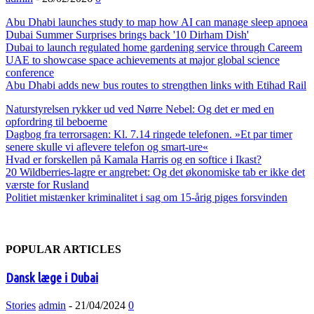
Abu Dhabi launches study to map how AI can manage sleep apnoea
Dubai Summer Surprises brings back '10 Dirham Dish'
Dubai to launch regulated home gardening service through Careem
UAE to showcase space achievements at major global science
conference
Abu Dhabi adds new bus routes to strengthen links with Etihad Rail
Naturstyrelsen rykker ud ved Nørre Nebel: Og det er med en
opfordring til beboerne
Dagbog fra terrorsagen: Kl. 7.14 ringede telefonen. »Et par timer
senere skulle vi aflevere telefon og smart-ure«
Hvad er forskellen på Kamala Harris og en softice i Ikast?
20 Wildberries-lagre er angrebet: Og det økonomiske tab er ikke det
værste for Rusland
Politiet mistænker kriminalitet i sag om 15-årig piges forsvinden
POPULAR ARTICLES
Dansk læge i Dubai
Stories
admin
-
21/04/2024
0