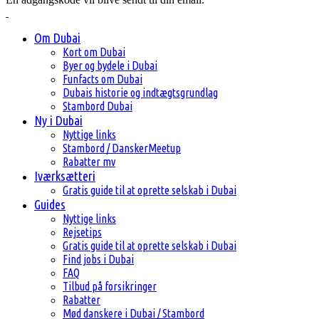
Om Dubai
Kort om Dubai
Byer og bydele i Dubai
Funfacts om Dubai
Dubais historie og indtægtsgrundlag
Stambord Dubai
Ny i Dubai
Nyttige links
Stambord / DanskerMeetup
Rabatter mv
Iværksætteri
Gratis guide til at oprette selskab i Dubai
Guides
Nyttige links
Rejsetips
Gratis guide til at oprette selskab i Dubai
Find jobs i Dubai
FAQ
Tilbud på forsikringer
Rabatter
Mød danskere i Dubai / Stambord