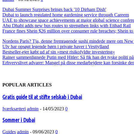
Dubai Summer Surprises brings back '10 Dirham Dish'
Dubai to launch regulated home gardening service through Careem
UAE to showcase space achievements at major global science confer
Abu Dhabi adds new bus routes to strengthen links with Etihad Rail
France fines Shein $26 million over consumer rule breaches; Shein to
Nordens Paris? Tja, denne fremragende sushi mindede mere om New
Ulv har opsøgt legende børn i private haver i Vestjylland
Bestseller-ejer købt ud af sin »mest risikofyldte investering«
Rainer sammenlignede Putin med Hitler: Så fik han det tyske politi p
Erhvervslivet advarer: Mangel på disse medarbejdere kan forsinke de
POPULAR ARTICLES
Gratis guide til at stifte selskab i Dubai
Iværksætteri
admin
-
14/05/2023
0
Sommer i Dubai
Guides
admin
-
09/06/2023
0