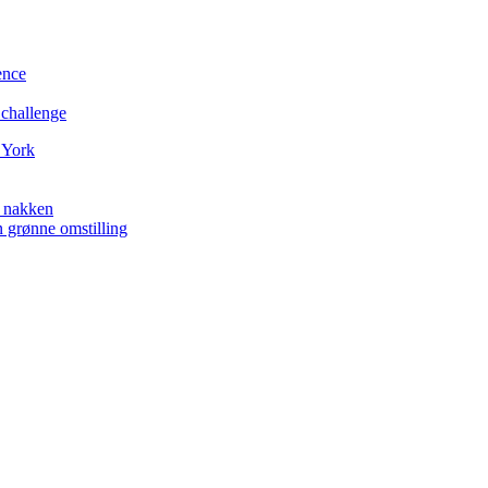
ence
 challenge
 York
å nakken
n grønne omstilling