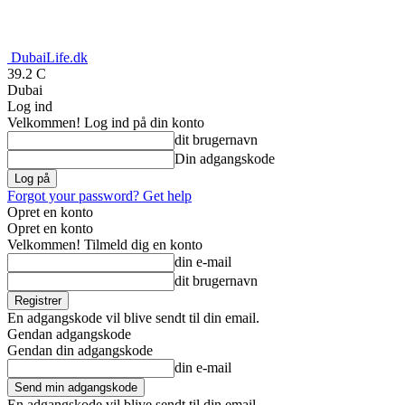
DubaiLife.dk
39.2
C
Dubai
Log ind
Velkommen! Log ind på din konto
dit brugernavn
Din adgangskode
Forgot your password? Get help
Opret en konto
Opret en konto
Velkommen! Tilmeld dig en konto
din e-mail
dit brugernavn
En adgangskode vil blive sendt til din email.
Gendan adgangskode
Gendan din adgangskode
din e-mail
En adgangskode vil blive sendt til din email.