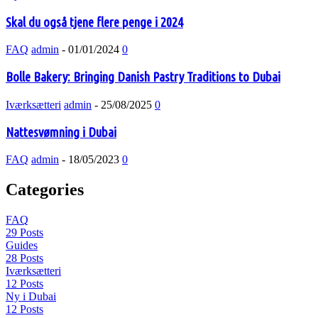
Skal du også tjene flere penge i 2024
FAQ
admin
-
01/01/2024
0
Bolle Bakery: Bringing Danish Pastry Traditions to Dubai
Iværksætteri
admin
-
25/08/2025
0
Nattesvømning i Dubai
FAQ
admin
-
18/05/2023
0
Categories
FAQ
29 Posts
Guides
28 Posts
Iværksætteri
12 Posts
Ny i Dubai
12 Posts