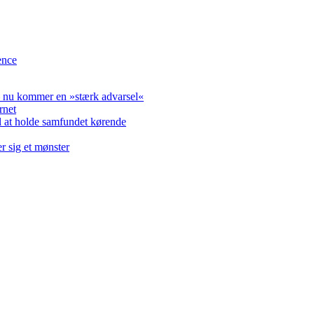
ence
 – nu kommer en »stærk advarsel«
rnet
 at holde samfundet kørende
r sig et mønster