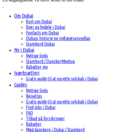
Om Dubai
Kort om Dubai
Byer og bydele i Dubai
Funfacts om Dubai
Dubais historie og indtægtsgrundlag
Stambord Dubai
Ny i Dubai
Nyttige links
Stambord / DanskerMeetup
Rabatter mv
Iværksætteri
Gratis guide til at oprette selskab i Dubai
Guides
Nyttige links
Rejsetips
Gratis guide til at oprette selskab i Dubai
Find jobs i Dubai
FAQ
Tilbud på forsikringer
Rabatter
Mød danskere i Dubai / Stambord