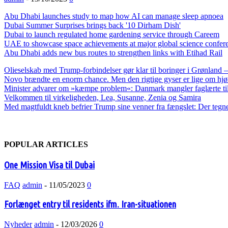
Abu Dhabi launches study to map how AI can manage sleep apnoea
Dubai Summer Surprises brings back '10 Dirham Dish'
Dubai to launch regulated home gardening service through Careem
UAE to showcase space achievements at major global science confer
Abu Dhabi adds new bus routes to strengthen links with Etihad Rail
Olieselskab med Trump-forbindelser gør klar til boringer i Grønland
Novo brændte en enorm chance. Men den rigtige gyser er lige om hjø
Minister advarer om »kæmpe problem«: Danmark mangler faglærte til
Velkommen til virkeligheden, Lea, Susanne, Zenia og Samira
Med magtfuldt kneb befrier Trump sine venner fra fængslet: Der tegne
POPULAR ARTICLES
One Mission Visa til Dubai
FAQ
admin
-
11/05/2023
0
Forlænget entry til residents ifm. Iran-situationen
Nyheder
admin
-
12/03/2026
0