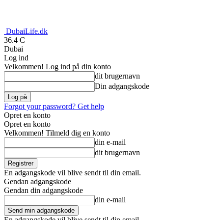
DubaiLife.dk
36.4
C
Dubai
Log ind
Velkommen! Log ind på din konto
dit brugernavn
Din adgangskode
Forgot your password? Get help
Opret en konto
Opret en konto
Velkommen! Tilmeld dig en konto
din e-mail
dit brugernavn
En adgangskode vil blive sendt til din email.
Gendan adgangskode
Gendan din adgangskode
din e-mail
En adgangskode vil blive sendt til din email.