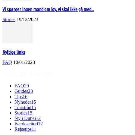
Vi spørger ingen mand om lov, vi skal ikke gå med...
Stories
19/12/2023
Nyttige links
FAQ
10/01/2023
POPULÆR KATEGORI
FAQ
29
Guides
28
Tips
16
Nyheder
16
Turistråd
15
Stories
15
Ny i Dubai
12
Iværksætteri
12
Rejsetips
11