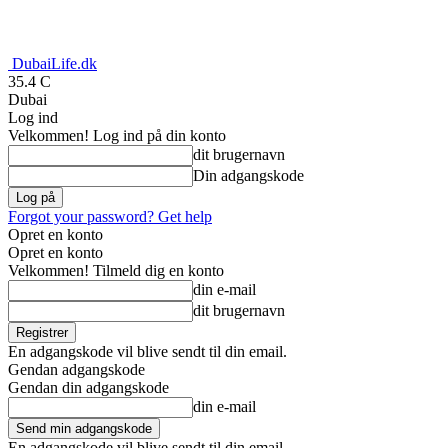
DubaiLife.dk
35.4
C
Dubai
Log ind
Velkommen! Log ind på din konto
dit brugernavn
Din adgangskode
Forgot your password? Get help
Opret en konto
Opret en konto
Velkommen! Tilmeld dig en konto
din e-mail
dit brugernavn
En adgangskode vil blive sendt til din email.
Gendan adgangskode
Gendan din adgangskode
din e-mail
En adgangskode vil blive sendt til din email.