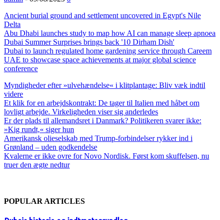
Ancient burial ground and settlement uncovered in Egypt's Nile
Delta
Abu Dhabi launches study to map how AI can manage sleep apnoea
Dubai Summer Surprises brings back '10 Dirham Dish'
Dubai to launch regulated home gardening service through Careem
UAE to showcase space achievements at major global science
conference
Myndigheder efter »ulvehændelse« i klitplantage: Bliv væk indtil
videre
Et klik for en arbejdskontrakt: De tager til Italien med håbet om
lovligt arbejde. Virkeligheden viser sig anderledes
Er der plads til allemandsret i Danmark? Politikeren svarer ikke:
»Kig rundt,« siger hun
Amerikansk olieselskab med Trump-forbindelser rykker ind i
Grønland – uden godkendelse
Kvalerne er ikke ovre for Novo Nordisk. Først kom skuffelsen, nu
truer den ægte nedtur
POPULAR ARTICLES