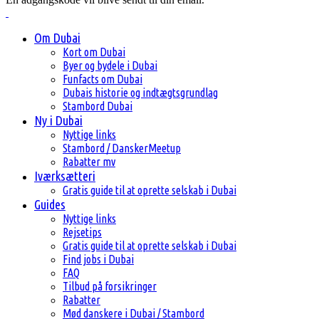
Om Dubai
Kort om Dubai
Byer og bydele i Dubai
Funfacts om Dubai
Dubais historie og indtægtsgrundlag
Stambord Dubai
Ny i Dubai
Nyttige links
Stambord / DanskerMeetup
Rabatter mv
Iværksætteri
Gratis guide til at oprette selskab i Dubai
Guides
Nyttige links
Rejsetips
Gratis guide til at oprette selskab i Dubai
Find jobs i Dubai
FAQ
Tilbud på forsikringer
Rabatter
Mød danskere i Dubai / Stambord